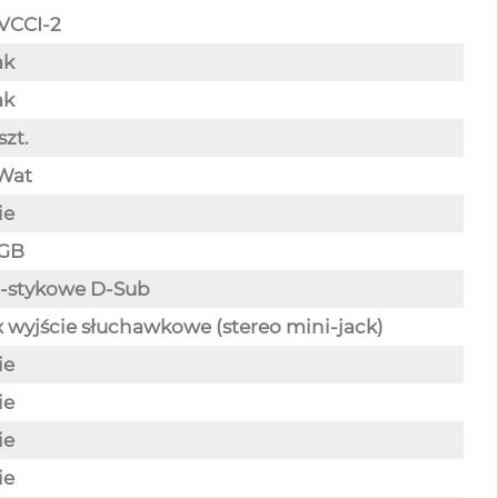
VCCI-2
ak
ak
szt.
Wat
ie
GB
-stykowe D-Sub
x wyjście słuchawkowe (stereo mini-jack)
ie
ie
ie
ie