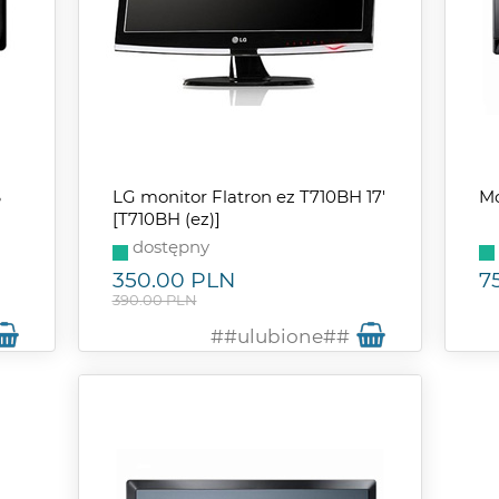
S
LG monitor Flatron ez T710BH 17'
Mo
[T710BH (ez)]
dostępny
350.00
PLN
7
390.00 PLN
##ulubione##