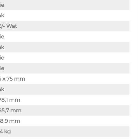
ie
ak
/- Wat
ie
ak
ie
ie
5 x 75 mm
ak
78,1 mm
85,7 mm
98,9 mm
4 kg