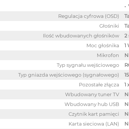
• 
Regulacja cyfrowa (OSD)
T
Głośniki
T
Ilość wbudowanych głośników
2 
Moc głośnika
1 
Mikrofon
N
Typ sygnału wejściowego
R
Typ gniazda wejściowego (sygnałowego)
15
Pozostałe złącza
1 
Wbudowany tuner TV
N
Wbudowany hub USB
N
Czytnik kart pamięci
N
Karta sieciowa (LAN)
N