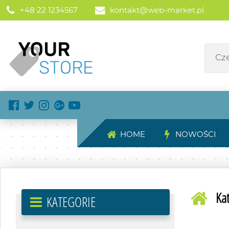
+48 22 1234567
kontakt@web-market.pl
HOME
NOWOŚCI
Ka
KATEGORIE