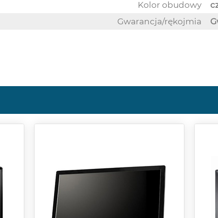
Kolor obudowy
c
Gwarancja/rękojmia
Gw