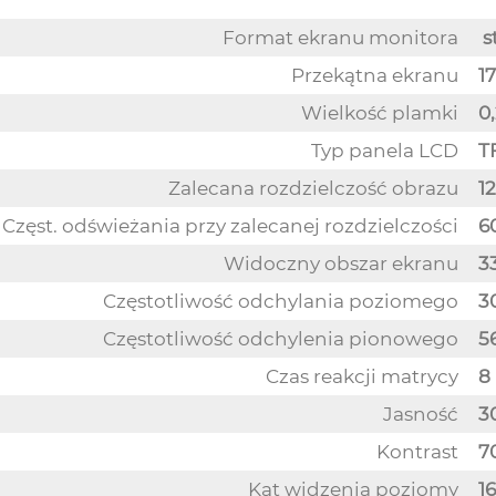
Format ekranu monitora
s
Przekątna ekranu
17
Wielkość plamki
0
Typ panela LCD
T
Zalecana rozdzielczość obrazu
12
Częst. odświeżania przy zalecanej rozdzielczości
6
Widoczny obszar ekranu
3
Częstotliwość odchylania poziomego
3
Częstotliwość odchylenia pionowego
56
Czas reakcji matrycy
8
Jasność
3
Kontrast
70
Kąt widzenia poziomy
16