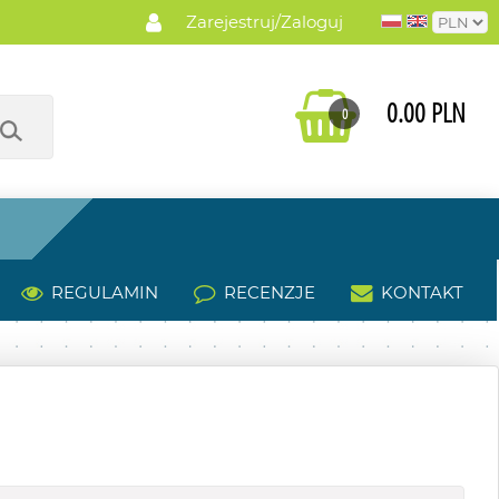
Zarejestruj/Zaloguj
0.00 PLN
0
REGULAMIN
RECENZJE
KONTAKT