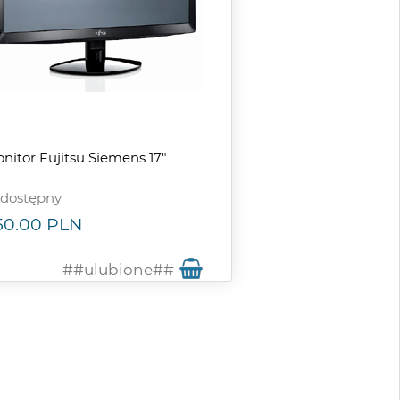
nitor Fujitsu Siemens 17"
dostępny
50.00
PLN
##ulubione##