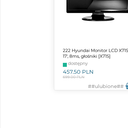
222 Hyundai Monitor LCD X71
17', 8ms, głośniki [X71S]
dostępny
457.50
PLN
699.00 PLN
##ulubione##