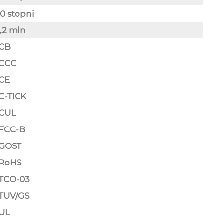
0 stopni
,2 mln
 CB
 CCC
CE
C-TICK
 CUL
 FCC-B
 GOST
 RoHS
 TCO-03
TUV/GS
UL