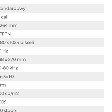
tandardowy
 cali
,264 mm
FT TN
80 x 1024 pikseli
0 Hz
38 x 270 mm
0-80 kHz
-75 Hz
 ms
00 cd/m2
0:1
0 stopni