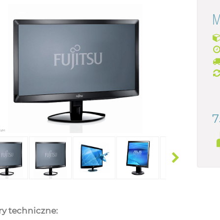
M
7
y techniczne: