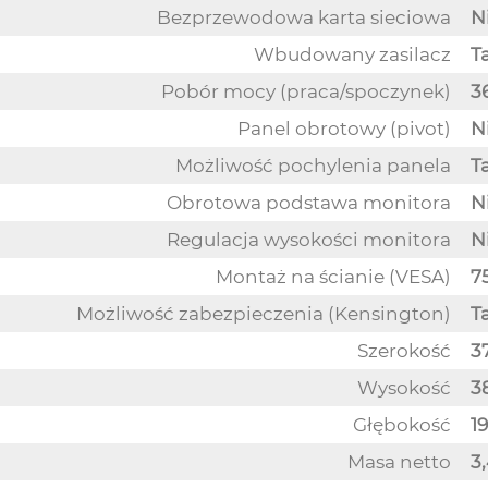
Bezprzewodowa karta sieciowa
N
Wbudowany zasilacz
T
Pobór mocy (praca/spoczynek)
36
Panel obrotowy (pivot)
N
Możliwość pochylenia panela
T
Obrotowa podstawa monitora
N
Regulacja wysokości monitora
N
Montaż na ścianie (VESA)
7
Możliwość zabezpieczenia (Kensington)
T
Szerokość
3
Wysokość
3
Głębokość
1
Masa netto
3,