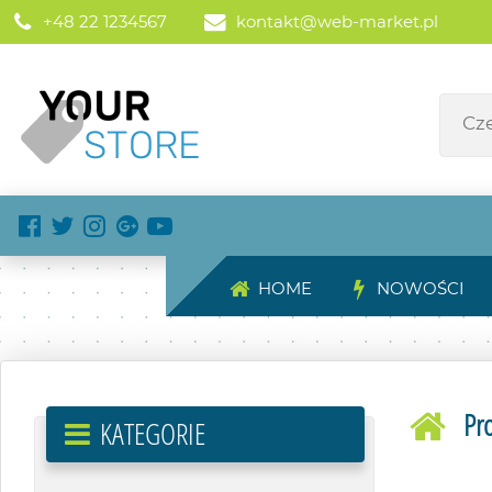
+48 22 1234567
kontakt@web-market.pl
HOME
NOWOŚCI
Pro
KATEGORIE