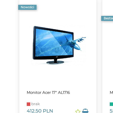
Nowości
Bestse
Monitor Acer 17" AL1716
M
brak
412.50
PLN
5