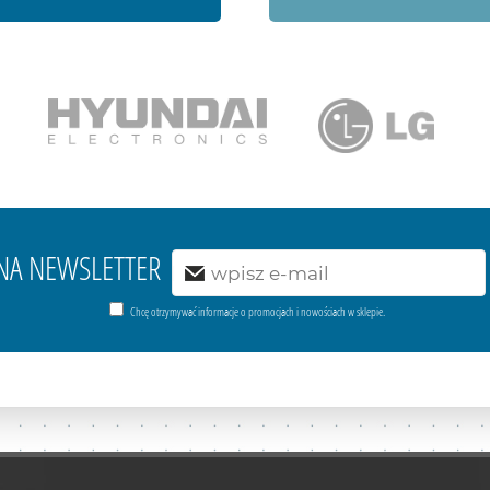
Ę NA NEWSLETTER
Chcę otrzymywać informacje o promocjach i nowościach w sklepie.