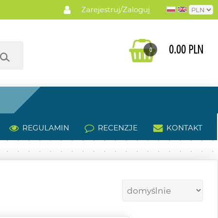
Zarejestruj/Zaloguj
0.00 PLN
0
REGULAMIN
RECENZJE
KONTAKT