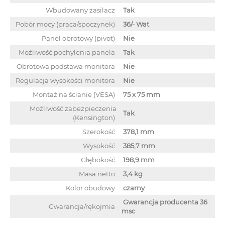
Wbudowany zasilacz
Tak
Pobór mocy (praca/spoczynek)
36/- Wat
Panel obrotowy (pivot)
Nie
Możliwość pochylenia panela
Tak
Obrotowa podstawa monitora
Nie
Regulacja wysokości monitora
Nie
Montaż na ścianie (VESA)
75 x 75 mm
Możliwość zabezpieczenia
Tak
(Kensington)
Szerokość
378,1 mm
Wysokość
385,7 mm
Głębokość
198,9 mm
Masa netto
3,4 kg
Kolor obudowy
czarny
Gwarancja producenta 36
Gwarancja/rękojmia
msc