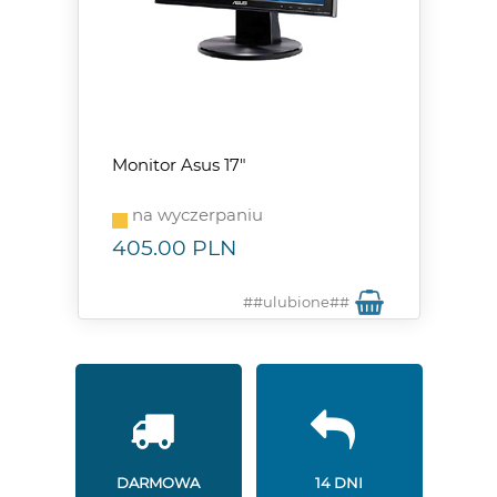
Monitor Asus 17"
na wyczerpaniu
405.00
PLN
##ulubione##
DARMOWA
14 DNI