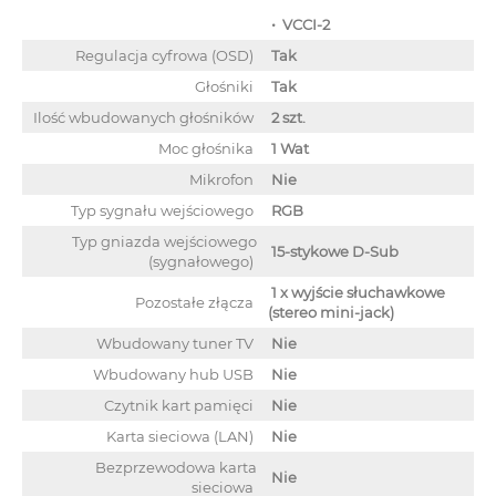
• VCCI-2
Regulacja cyfrowa (OSD)
Tak
Głośniki
Tak
Ilość wbudowanych głośników
2 szt.
Moc głośnika
1 Wat
Mikrofon
Nie
Typ sygnału wejściowego
RGB
Typ gniazda wejściowego
15-stykowe D-Sub
(sygnałowego)
1 x wyjście słuchawkowe
Pozostałe złącza
(stereo mini-jack)
Wbudowany tuner TV
Nie
Wbudowany hub USB
Nie
Czytnik kart pamięci
Nie
Karta sieciowa (LAN)
Nie
Bezprzewodowa karta
Nie
sieciowa