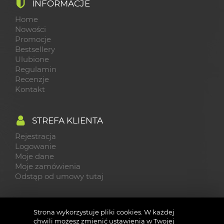
INFORMACJE
Home
Nowości
Promocje
Bestsellery
Ulubione
Regulamin
Recenzje
Kontakt
STREFA KLIENTA
Rejestracja
Logowanie
Moje dane
Moje zamówienia
Odstąp od umowy tutaj
KONTAKT
Strona wykorzystuje pliki cookies. W każdej
chwili możesz zmienić ustawienia w Twojej
Sklep testowy