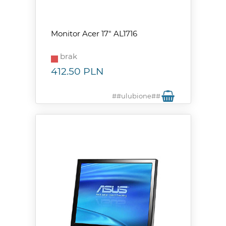
Monitor Acer 17" AL1716
brak
412.50
PLN
##ulubione##