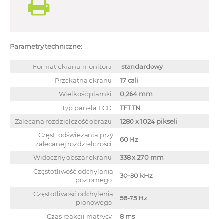
Parametry techniczne:
Format ekranu monitora
standardowy
Przekątna ekranu
17 cali
Wielkość plamki
0,264 mm
Typ panela LCD
TFT TN
Zalecana rozdzielczość obrazu
1280 x 1024 pikseli
Częst. odświeżania przy
60 Hz
zalecanej rozdzielczości
Widoczny obszar ekranu
338 x 270 mm
Częstotliwość odchylania
30-80 kHz
poziomego
Częstotliwość odchylenia
56-75 Hz
pionowego
Czas reakcji matrycy
8 ms