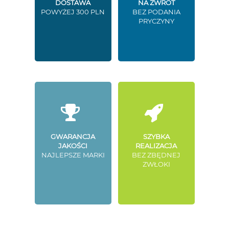
DOSTAWA
NA ZWROT
POWYŻEJ 300 PLN
BEZ PODANIA
PRYCZYNY
GWARANCJA
SZYBKA
JAKOŚCI
REALIZACJA
NAJLEPSZE MARKI
BEZ ZBĘDNEJ
ZWŁOKI