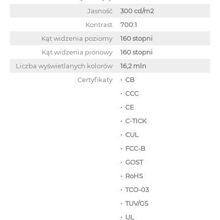
Jasność
300 cd/m2
Kontrast
700:1
Kąt widzenia poziomy
160 stopni
Kąt widzenia pionowy
160 stopni
Liczba wyświetlanych kolorów
16,2 mln
Certyfikaty
• CB
• CCC
• CE
• C-TICK
• CUL
• FCC-B
• GOST
• RoHS
• TCO-03
• TUV/GS
• UL