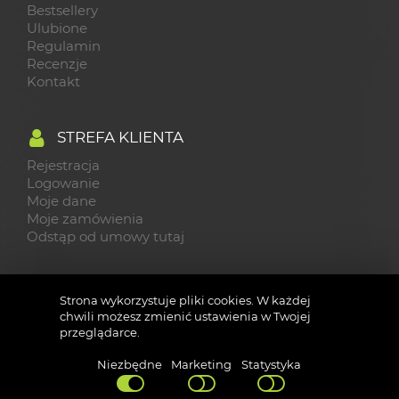
Bestsellery
Ulubione
Regulamin
Recenzje
Kontakt
STREFA KLIENTA
Rejestracja
Logowanie
Moje dane
Moje zamówienia
Odstąp od umowy tutaj
KONTAKT
Strona wykorzystuje pliki cookies. W każdej
chwili możesz zmienić ustawienia w Twojej
Sklep testowy
przeglądarce.
ul. Duża 1
00-950 Warszawa
Niezbędne
Marketing
Statystyka
+48 22 1234567
kontakt@web-market.pl