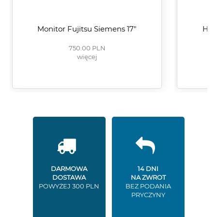
Monitor Fujitsu Siemens 17"
Hyu
750.00 PLN
więcej
DARMOWA
14 DNI
DOSTAWA
NA ZWROT
POWYŻEJ 300 PLN
BEZ PODANIA
PRYCZYNY